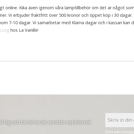
igt online. Kika även igenom våra lamptillbehör om det är något so
r. Vi erbjuder fraktfritt över 500 kronor och öppet köp i 30 dagar.
 inom 7-10 dagar. Vi samarbetar med Klarna dagar och i kassan kan d
ssing
hos La Vanille!
 dig och ta del av de senaste nyheterna!
Dina personuppg