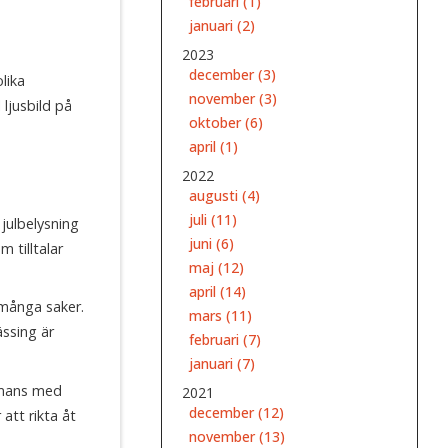
februari (1)
januari (2)
2023
december (3)
lika
november (3)
ljusbild på
oktober (6)
april (1)
2022
augusti (4)
,
juli (11)
 julbelysning
juni (6)
 tilltalar
maj (12)
april (14)
 många saker.
mars (11)
ssing är
februari (7)
januari (7)
ammans med
2021
december (12)
att rikta åt
november (13)