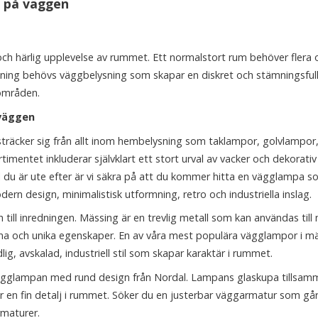
d på väggen
 härlig upplevelse av rummet. Ett normalstort rum behöver flera o
ning behövs väggbelysning som skapar en diskret och stämningsfull 
områden.
 väggen
sträcker sig från allt inom hembelysning som taklampor, golvlampor
imentet inkluderar självklart ett stort urval av vacker och dekorativ
 du är ute efter är vi säkra på att du kommer hitta en vägglampa som
rn design, minimalistisk utformning, retro och industriella inslag.
till inredningen. Mässing är en trevlig metall som kan användas till
na och unika egenskaper. En av våra mest populära vägglampor i mä
, avskalad, industriell stil som skapar karaktär i rummet.
ja vägglampan med rund design från Nordal. Lampans glaskupa tills
 en fin detalj i rummet. Söker du en justerbar väggarmatur som går 
rmaturer.