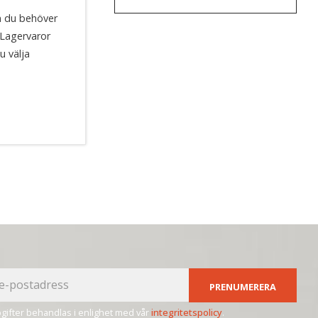
m du behöver
 Lagervaror
u välja
PRENUMERERA
ifter behandlas i enlighet med vår
integritetspolicy
.