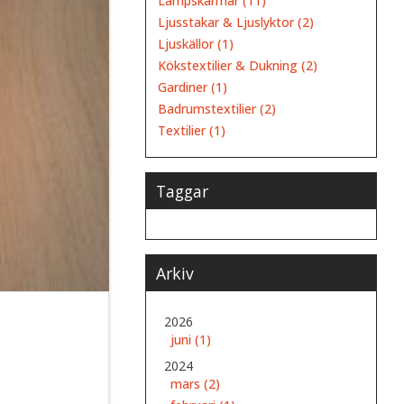
Lampskärmar (11)
Ljusstakar & Ljuslyktor (2)
Ljuskällor (1)
Kökstextilier & Dukning (2)
Gardiner (1)
Badrumstextilier (2)
Textilier (1)
Taggar
Arkiv
2026
juni (1)
2024
mars (2)