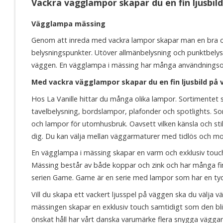
Vackra vägglampor skapar du en fin ljusbil
Vägglampa mässing
Genom att inreda med vackra lampor skapar man en bra och
belysningspunkter. Utöver allmänbelysning och punktbelys
väggen. En vägglampa i mässing har många användnings
Med vackra vägglampor skapar du en fin ljusbild på
Hos La Vanille hittar du många olika lampor. Sortimentet 
tavelbelysning, bordslampor, plafonder och spotlights. Sort
och lampor för utomhusbruk. Oavsett vilken känsla och stil
dig. Du kan välja mellan väggarmaturer med tidlös och mode
En vägglampa i mässing skapar en varm och exklusiv touch 
Mässing består av både koppar och zink och har många fi
serien Game. Game är en serie med lampor som har en tydlig
Vill du skapa ett vackert ljusspel på väggen ska du väl
mässingen skapar en exklusiv touch samtidigt som den blir
önskat håll har vårt danska varumärke flera snygga vägga