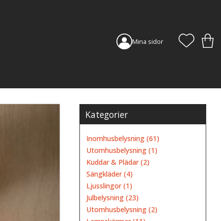
FAVORI
KUN
Mina sidor
Kategorier
Inomhusbelysning (61)
Utomhusbelysning (1)
Kuddar & Plädar (2)
Sängkläder (4)
Ljusslingor (1)
Julbelysning (23)
Utomhusbelysning (2)